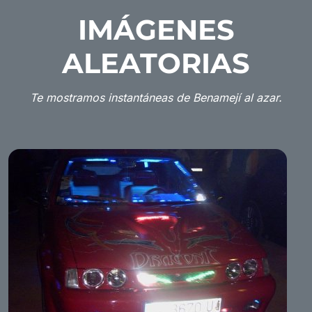
IMÁGENES
ALEATORIAS
Te mostramos instantáneas de Benamejí al azar.