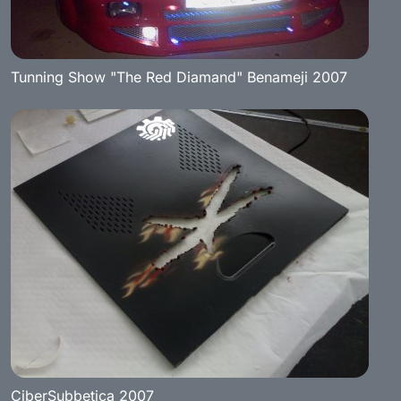
Tunning Show "The Red Diamand" Benameji 2007
CiberSubbetica 2007