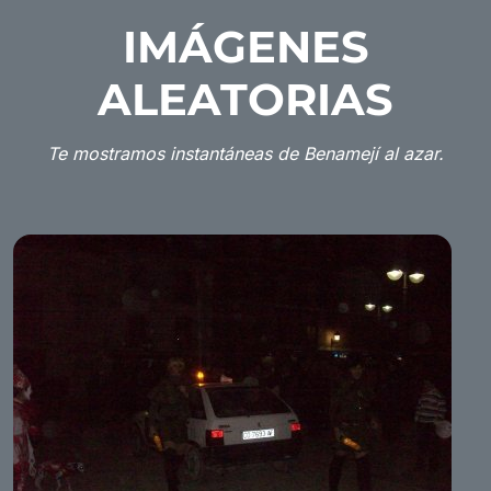
IMÁGENES
ALEATORIAS
Te mostramos instantáneas de Benamejí al azar.