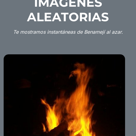
IMÁGENES
ALEATORIAS
Te mostramos instantáneas de Benamejí al azar.