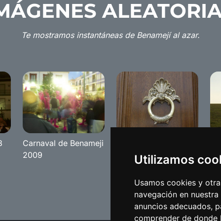
MÁGENES ALEATORI
Te mostramos instantáneas de Benamejí al azar.
8
Carnaval de Benameji
Detalles del pueblo
Sa
2009
de Benamejí
Utilizamos coo
Usamos cookies y otras
navegación en nuestra
anuncios adecuados, pa
comprender de donde ll