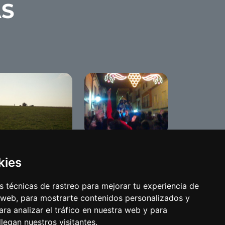
AS
Cabalgata de Reyes
n Blas/Candelarias
2009
kies
 técnicas de rastreo para mejorar tu experiencia de
 web, para mostrarte contenidos personalizados y
ra analizar el tráfico en nuestra web y para
egan nuestros visitantes.