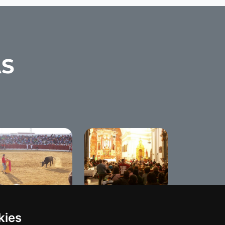
AS
elta de Vaquillas
San Blas/Candelarias
kies