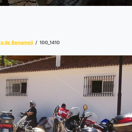
a de Benameji
100_1410