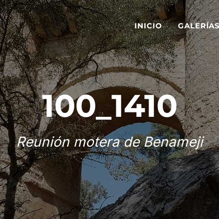
INICIO
GALERÍA
100_1410
Reunión motera de Benameji