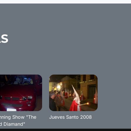
AS
nning Show "The
Jueves Santo 2008
d Diamand"
nameji 2007