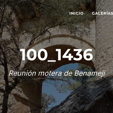
INICIO
GALERÍA
100_1436
Reunión motera de Benameji