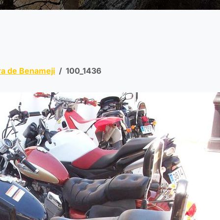
a de Benameji
100_1436