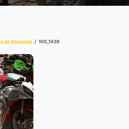
a de Benameji
100_1438