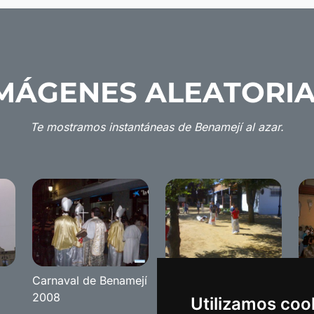
MÁGENES ALEATORI
Te mostramos instantáneas de Benamejí al azar.
Carnaval de Benamejí
Semana cultural
Ca
2008
Benameji 2008
20
Utilizamos coo