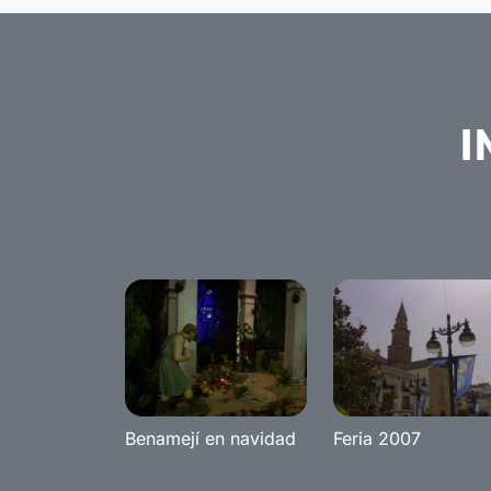
I
Benamejí en navidad
Feria 2007