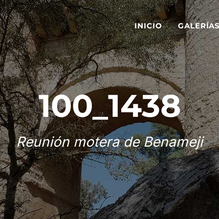
INICIO
GALERÍA
100_1438
Reunión motera de Benameji