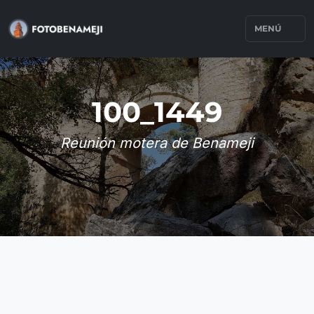
MENÚ
100_1449
Reunión motera de Benameji