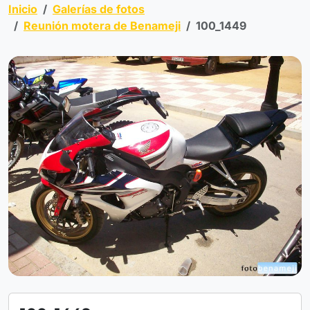
Inicio
Galerías de fotos
Reunión motera de Benameji
100_1449