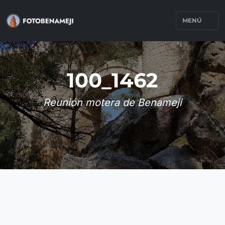
MENÚ
100_1462
Reunión motera de Benameji