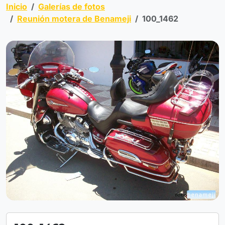
Inicio
Galerías de fotos
Reunión motera de Benameji
100_1462