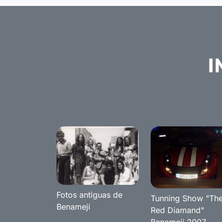
I
Fotos antiguas de
Tunning Show "Th
Benamejí
Red Diamand"
Benameji 2007