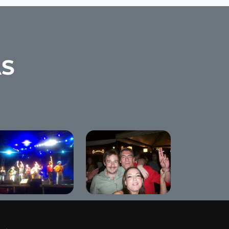
AS
ncierto de Los
Fiestas Patronales
linqüentes
2008