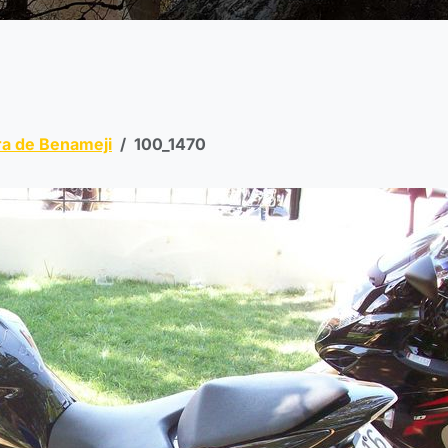
a de Benameji
100_1470