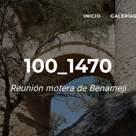
INICIO
GALERÍA
100_1470
Reunión motera de Benameji