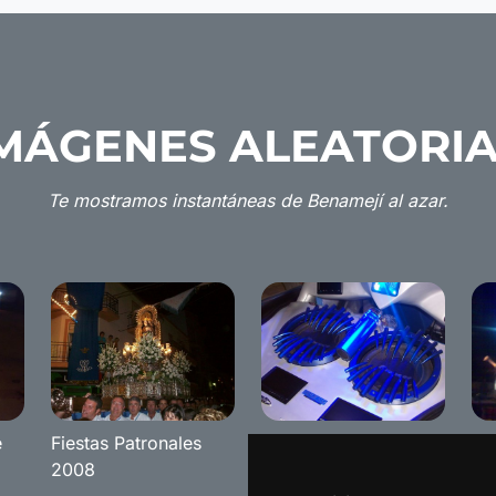
MÁGENES ALEATORI
Te mostramos instantáneas de Benamejí al azar.
e
Fiestas Patronales
Tuning 2009
Co
2008
Benameji
De