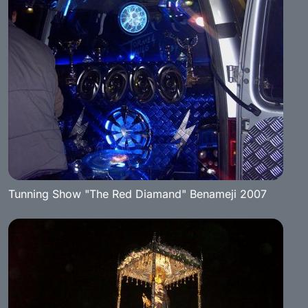
Tunning Show "The Red Diamand" Benameji 2007