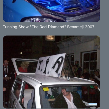
Tunning Show "The Red Diamand" Benameji 2007