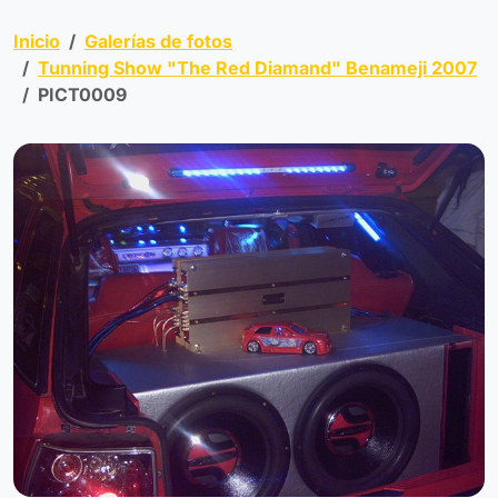
Inicio
Galerías de fotos
Tunning Show "The Red Diamand" Benameji 2007
PICT0009