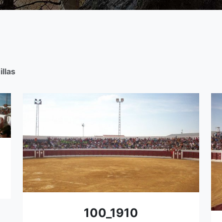
illas
100_1910