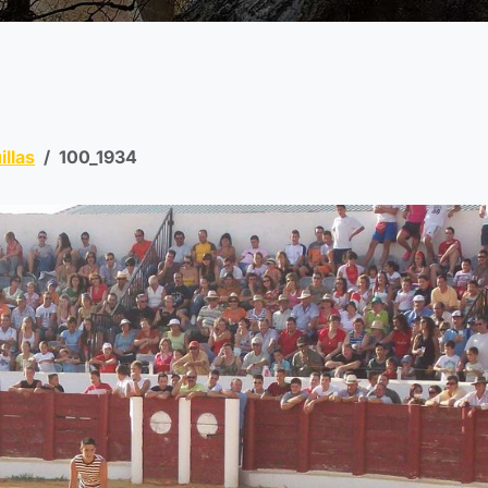
illas
100_1934