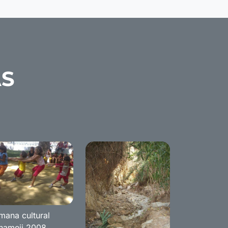
AS
mana cultural
nameji 2008