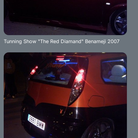
Tunning Show "The Red Diamand" Benameji 2007