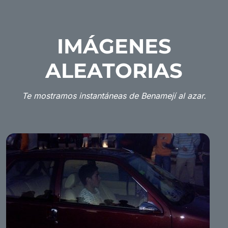
IMÁGENES
ALEATORIAS
Te mostramos instantáneas de Benamejí al azar.