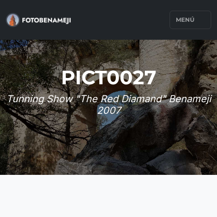
MENÚ
PICT0027
Tunning Show "The Red Diamand" Benameji
2007