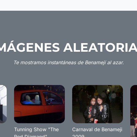
MÁGENES ALEATORI
Te mostramos instantáneas de Benamejí al azar.
Tunning Show "The
Carnaval de Benameji
Red Diamand"
2009