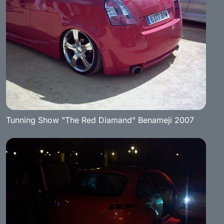
Tunning Show "The Red Diamand" Benameji 2007