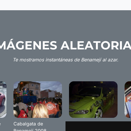
MÁGENES ALEATORI
Te mostramos instantáneas de Benamejí al azar.
e
Cabalgata de
Tunning Show "The
Th
Benamejí 2008
Red Diamand"
20