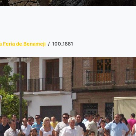
a Feria de Benameji
100_1881