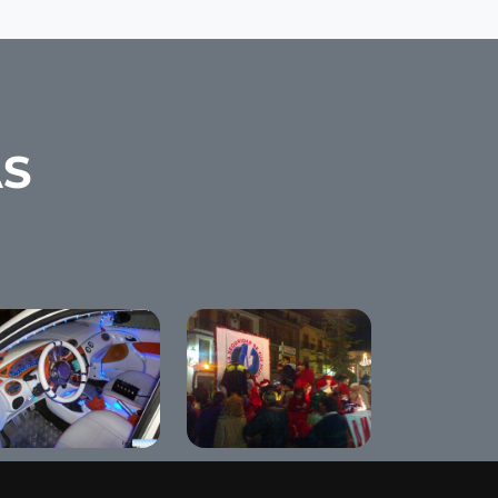
AS
Cabalgata de Reyes
e Red Diamond
2009
08 Tuning Show