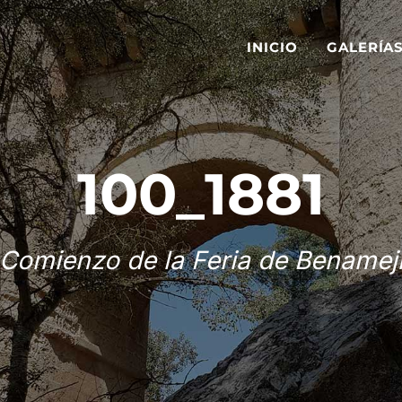
INICIO
GALERÍA
100_1881
Comienzo de la Feria de Benamej