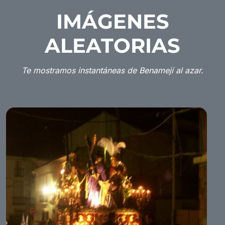
IMÁGENES
ALEATORIAS
Te mostramos instantáneas de Benamejí al azar.