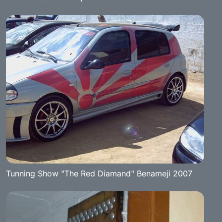
Tunning Show "The Red Diamand" Benameji 2007