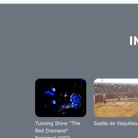
I
Tunning Show "The
Suelta de Vaquillas
Red Diamand"
Benameji 2007