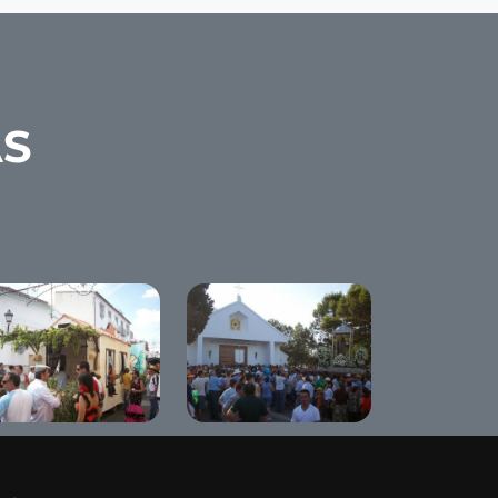
AS
meria de Benameji
Romeria de Benameji
08
2008