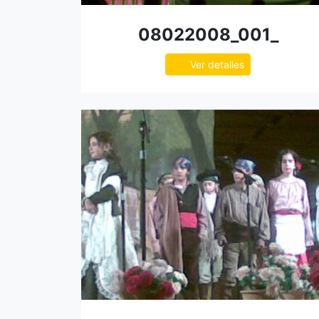
08022008_001_
Ver detalles