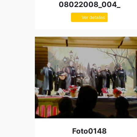
08022008_004_
Ver detalles
Foto0148