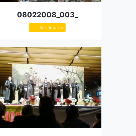
08022008_003_
Ver detalles