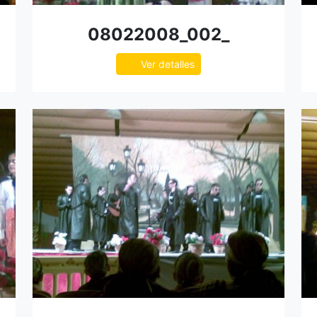
08022008_002_
Ver detalles