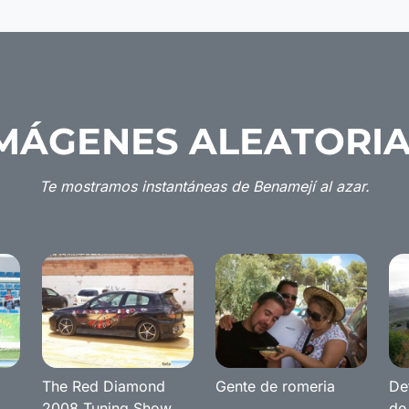
MÁGENES ALEATORI
Te mostramos instantáneas de Benamejí al azar.
The Red Diamond
Gente de romeria
De
2008 Tuning Show
de