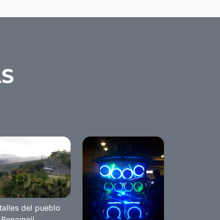
AS
talles del pueblo
 Benamejí