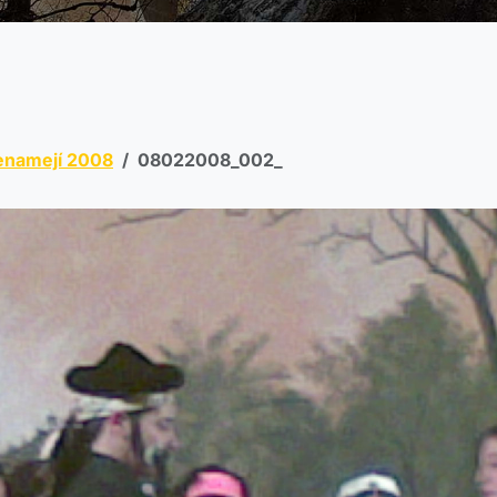
enamejí 2008
08022008_002_