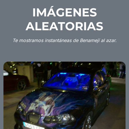
IMÁGENES
ALEATORIAS
Te mostramos instantáneas de Benamejí al azar.