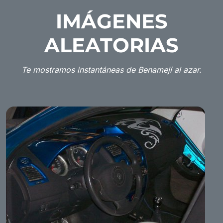
IMÁGENES
ALEATORIAS
Te mostramos instantáneas de Benamejí al azar.