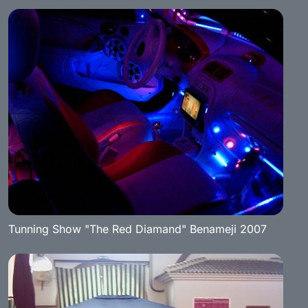
Tunning Show "The Red Diamand" Benameji 2007