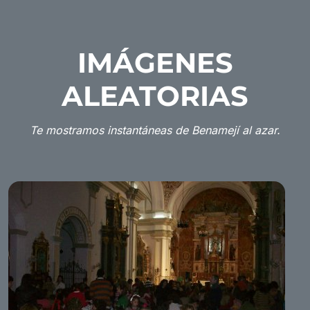
IMÁGENES
ALEATORIAS
Te mostramos instantáneas de Benamejí al azar.