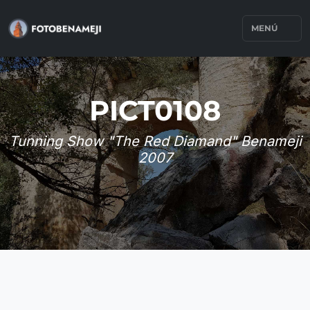
MENÚ
PICT0108
Tunning Show "The Red Diamand" Benameji
2007