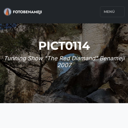
MENÚ
PICT0114
Tunning Show "The Red Diamand" Benameji
2007