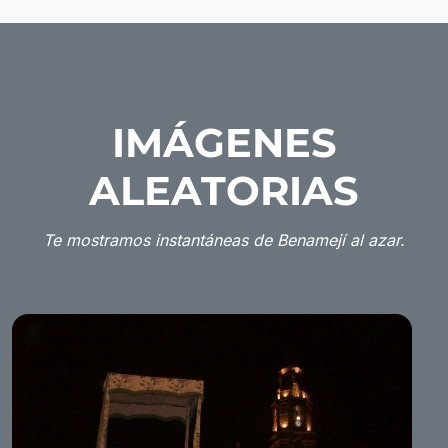
IMÁGENES
ALEATORIAS
Te mostramos instantáneas de Benamejí al azar.