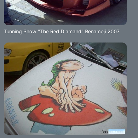
Tunning Show "The Red Diamand" Benameji 2007