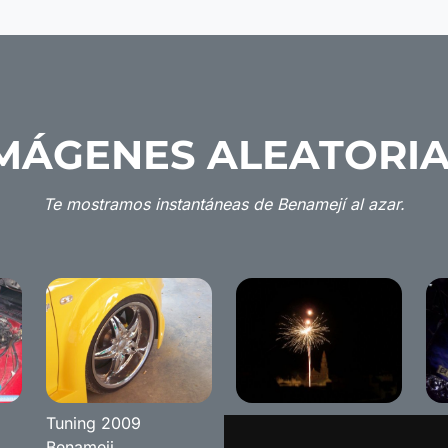
MÁGENES ALEATORI
Te mostramos instantáneas de Benamejí al azar.
Tuning 2009
Semana cultural
Tu
Benameji
Benameji 2008
Re