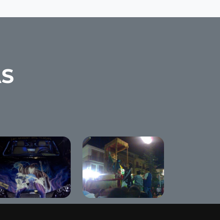
AS
Cabalgata de Reyes
nning Show "The
2009
d Diamand"