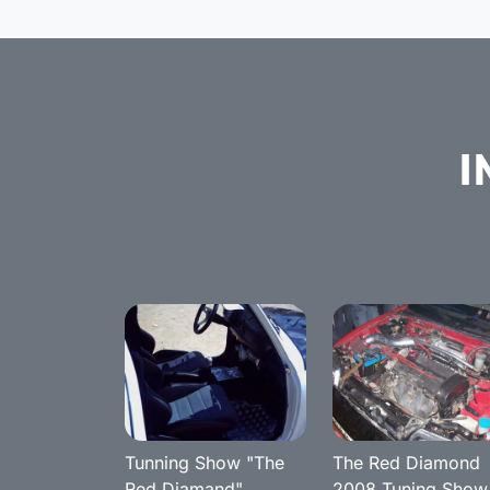
I
Tunning Show "The
The Red Diamond
Red Diamand"
2008 Tuning Show