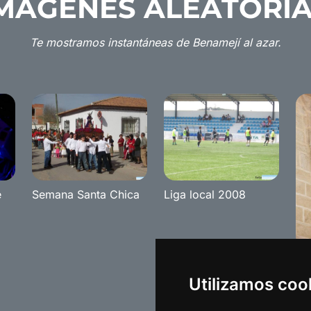
MÁGENES ALEATORI
Te mostramos instantáneas de Benamejí al azar.
e
Semana Santa Chica
Liga local 2008
De
de
Utilizamos coo