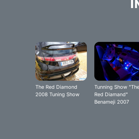
I
The Red Diamond
Tunning Show "Th
2008 Tuning Show
Red Diamand"
Benameji 2007