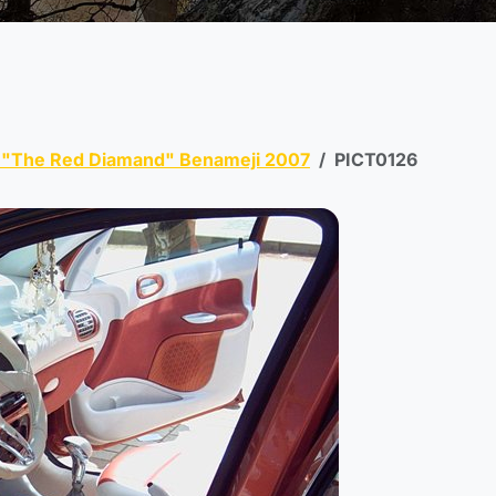
 "The Red Diamand" Benameji 2007
PICT0126