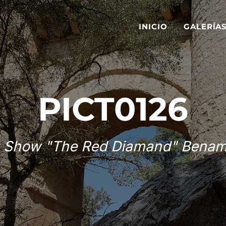
INICIO
GALERÍA
PICT0126
 Show "The Red Diamand" Benam