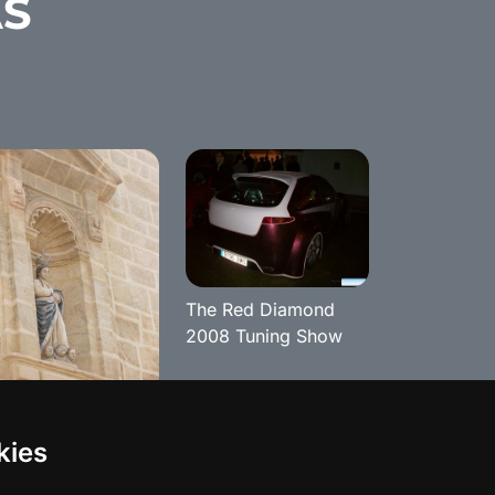
AS
The Red Diamond
2008 Tuning Show
talles del pueblo
 Benamejí
kies