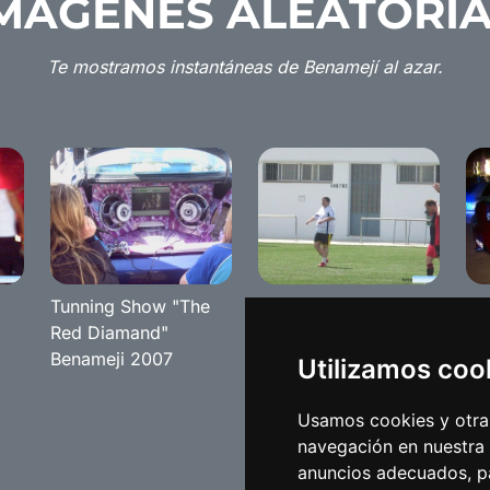
MÁGENES ALEATORI
Te mostramos instantáneas de Benamejí al azar.
Tunning Show "The
Liga local 2008
Tu
Red Diamand"
Be
Benameji 2007
Utilizamos coo
Usamos cookies y otras
navegación en nuestra
anuncios adecuados, pa