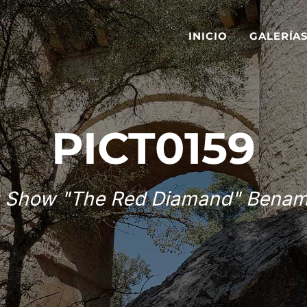
INICIO
GALERÍA
PICT0159
 Show "The Red Diamand" Benam