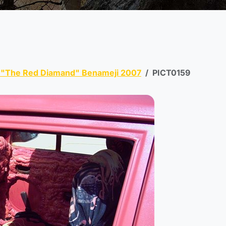
 "The Red Diamand" Benameji 2007
PICT0159