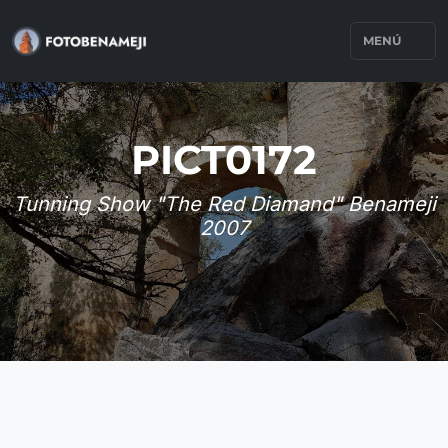
MENÚ
PICT0172
Tunning Show "The Red Diamand" Benameji
2007