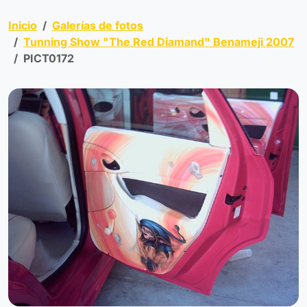
Inicio
Galerías de fotos
Tunning Show "The Red Diamand" Benameji 2007
PICT0172