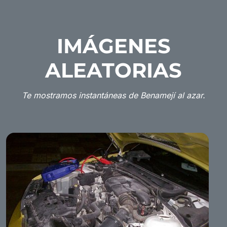
IMÁGENES
ALEATORIAS
Te mostramos instantáneas de Benamejí al azar.