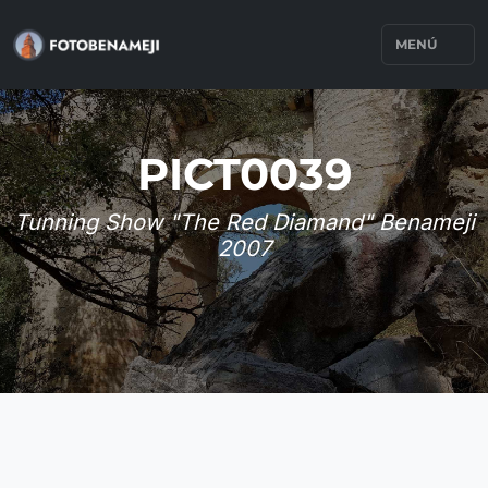
MENÚ
PICT0039
Tunning Show "The Red Diamand" Benameji
2007