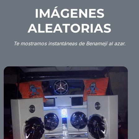
IMÁGENES
ALEATORIAS
Te mostramos instantáneas de Benamejí al azar.