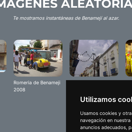
MÁGENES ALEATORI
Te mostramos instantáneas de Benamejí al azar.
Romeria de Benameji
Feria 2007
Ca
2008
20
Utilizamos coo
Usamos cookies y otras
navegación en nuestra
anuncios adecuados, pa