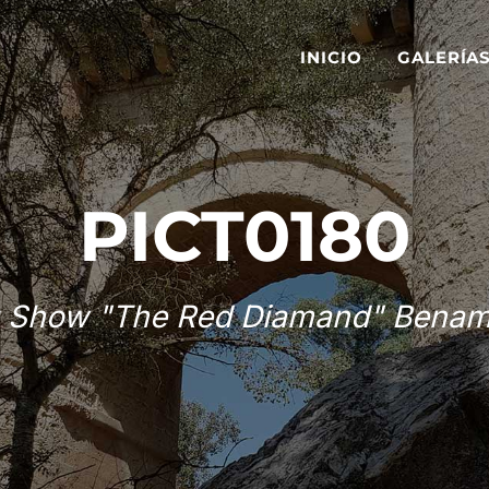
INICIO
GALERÍA
PICT0180
 Show "The Red Diamand" Benam