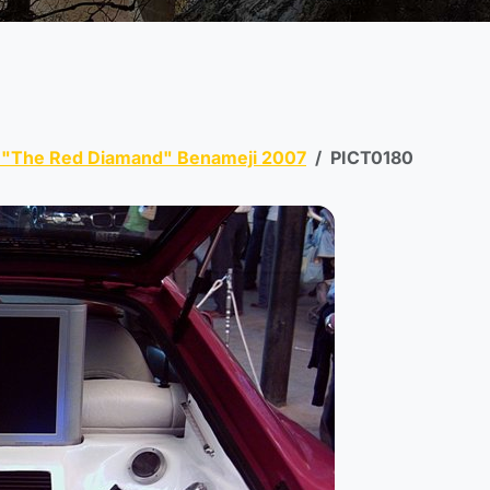
 "The Red Diamand" Benameji 2007
PICT0180