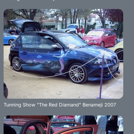
Tunning Show "The Red Diamand" Benameji 2007