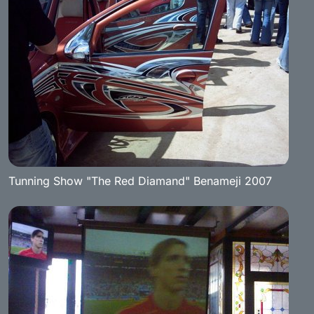
Tunning Show "The Red Diamand" Benameji 2007