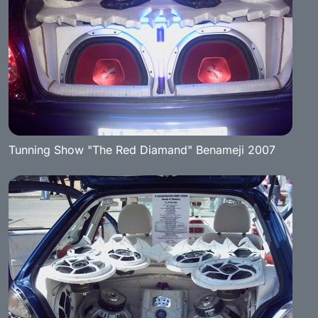
Tunning Show "The Red Diamand" Benameji 2007