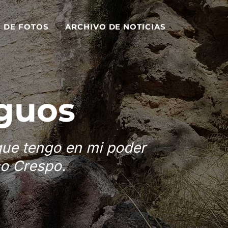
S DE FOTOS
ARCHIVO DE NOTICIAS
guos
que tengo en mi poder
co Crespo.