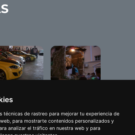
AS
ning 2009
Cabalgata de
nameji
Benamejí 2008
kies
 técnicas de rastreo para mejorar tu experiencia de
 web, para mostrarte contenidos personalizados y
ra analizar el tráfico en nuestra web y para