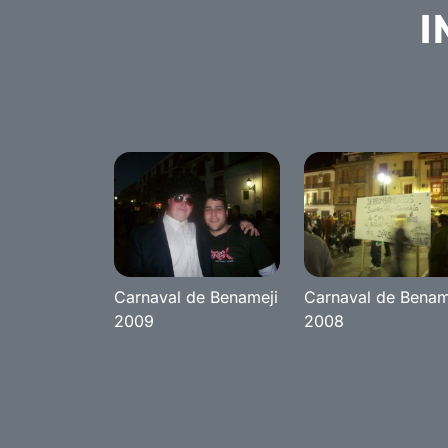
I
Carnaval de Benameji
Carnaval de Benam
2009
2008