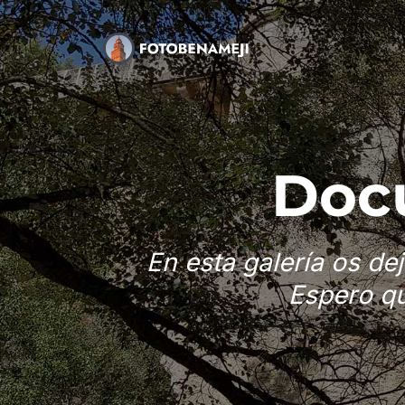
Doc
En esta galería os d
Espero qu