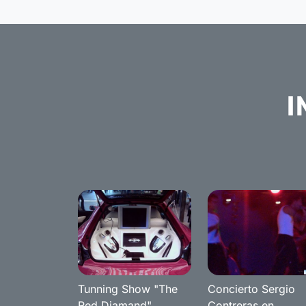
I
Tunning Show "The
Concierto Sergio
Red Diamand"
Contreras en