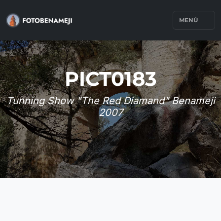
MENÚ
PICT0183
Tunning Show "The Red Diamand" Benameji
2007