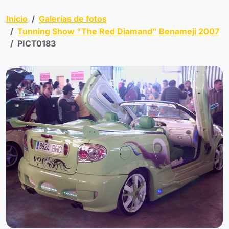
Inicio
Galerías de fotos
Tunning Show "The Red Diamand" Benameji 2007
PICT0183