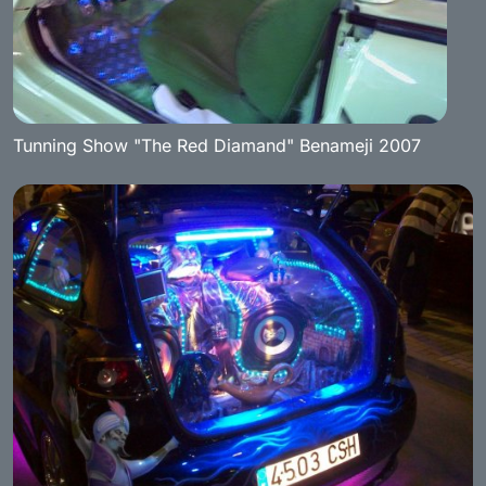
Tunning Show "The Red Diamand" Benameji 2007