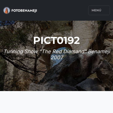
MENÚ
PICT0192
Tunning Show "The Red Diamand" Benameji
2007