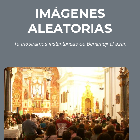
IMÁGENES
ALEATORIAS
Te mostramos instantáneas de Benamejí al azar.