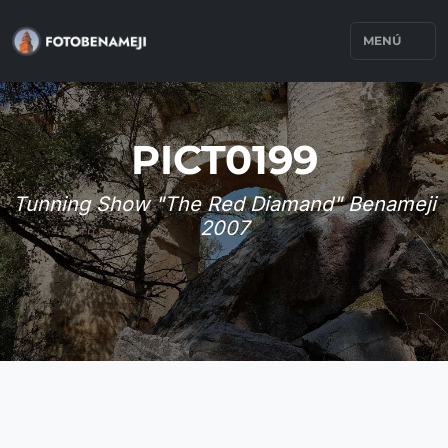
MENÚ
PICT0199
Tunning Show "The Red Diamand" Benameji
2007