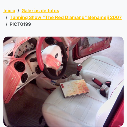
Inicio
Galerías de fotos
Tunning Show "The Red Diamand" Benameji 2007
PICT0199