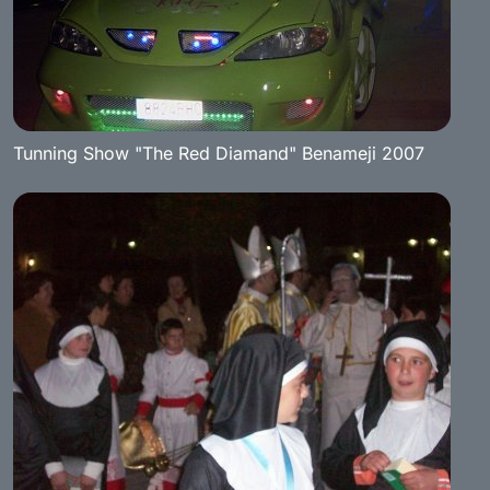
Tunning Show "The Red Diamand" Benameji 2007