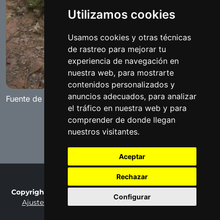
Utilizamos cookies
Usamos cookies y otras técnicas
de rastreo para mejorar tu
experiencia de navegación en
nuestra web, para mostrarte
contenidos personalizados y
anuncios adecuados, para analizar
Fuente de la Dehesilla
el tráfico en nuestra web y para
comprender de donde llegan
nuestros visitantes.
Aceptar
Rechazar
Copyright © 2007-2026 Fotobenamejí / Made by
Ralaro
Configurar
Ajustes de cookies
Privacy Policy
Terms of Use