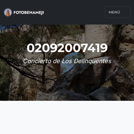
MENÚ
02092007419
Concierto de Los Delinqüentes