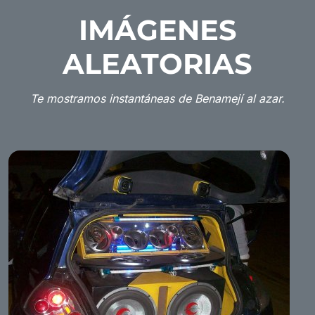
IMÁGENES
ALEATORIAS
Te mostramos instantáneas de Benamejí al azar.