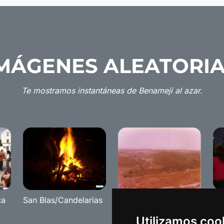
MÁGENES ALEATORI
Te mostramos instantáneas de Benamejí al azar.
ca
San Blas/Candelarias
Ca
Fotos antiguas de
20
Benamejí
Utilizamos coo