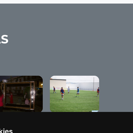
AS
rnaval de Benameji
Liga local 2008
09
kies