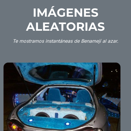
IMÁGENES
ALEATORIAS
Te mostramos instantáneas de Benamejí al azar.